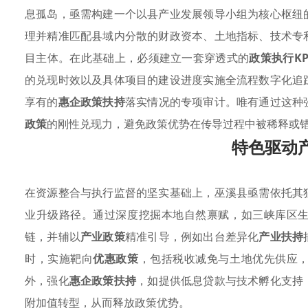
息孤岛，亟需构建一个以县产业发展领导小组为核心枢纽
理并精准匹配县域内分散的财政资本、土地指标、技术专
目主体。在此基础上，必须建立一套穿透式的
政策执行KP
的兑现时效以及具体项目的建设进度实施全流程数字化追
享有的
惠企政策扶持
落实情况的专项审计。唯有通过这种
政策
的刚性兑现力，避免政策优势在传导过程中被稀释或
特色驱动
在资源整合与执行监督的坚实基础上，巫溪县亟需依托其
业升级路径。通过深度挖掘本地自然禀赋，如三峡库区
链，并辅以
产业政策
精准引导，例如出台差异化
产业扶持
时，实施靶向
优惠政策
，包括税收减免与土地优先供应
外，强化
惠企政策扶持
，如提供低息贷款与技术孵化支持
附加值转型，从而释放政策优势。